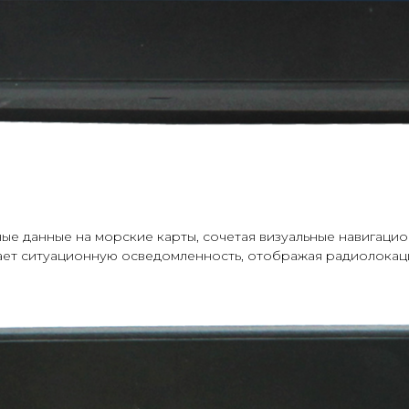
ые данные на морские карты, сочетая визуальные навигац
ает ситуационную осведомленность, отображая радиолокаци