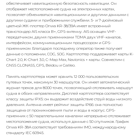
обеспечивает навигационную безопасность навигации. Он
отображает местоположение судна на электронных картах,
позволяет обмениваться навигационными и другими данными с
другими судами и прибрежными службами. 5- и 7-дюймовый
цветной ЖК-плоттер Onwa KR-38/39A имеет встроенный
транспондер AIS класса B+, GPS-антенну. AIS оснащен VHF-
передатчиком, двумя приемниками TDMA двух VHF-каналов,
интерфейсом, коммуникационным процессором и GPS-
приемником. Благодаря последнему оператор также получает
данные о положении, COG, SOG. Картплоттер поддерживает карты K-
Chart 2.0, K-Chart 3.0, C-Map Max, Navionics + карты. Совместим с
GNSS GLONASS, GPS, Beidou и Galileo.
Память картплоттера может хранить 12 000 пользовательских
путевых точек, максимум 30 маршрутов. Он имеет автоматический
журнал треков для 8000 точек, позволяющий отслеживать маршрут
судна в обоих направлениях. Дисплей картплоттера соответствует
классу защиты IPX5: он выдержит воздействие струй воды низкого
давления. Антенна имеет рейтинг защиты IP66: она полностью
защищена от проникновения пыли и воды в корпус. GPS-
приемник с 50 параллельными каналами непрерывно отслеживает
местоположение судна, используя данные с 50 спутников. График
Onwa KR-38A соответствует требованиям IMO, международному
стандарту IEC 60945.