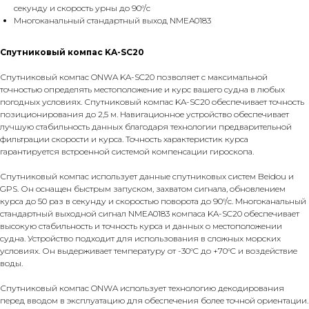
секунду и скорость урны до 90°/с
Многоканальный стандартный выход NMEA0183
Спутниковый компас KA-SC20
Спутниковый компас ONWA KA-SC20 позволяет с максимальной
точностью определять местоположение и курс вашего судна в любых
погодных условиях. Спутниковый компас KA-SC20 обеспечивает точность
позиционирования до 2,5 м. Навигационное устройство обеспечивает
лучшую стабильность данных благодаря технологии предварительной
фильтрации скорости и курса. Точность характеристик курса
гарантируется встроенной системой компенсации гироскопа.
Спутниковый компас использует данные спутниковых систем Beidou и
GPS. Он оснащен быстрым запуском, захватом сигнала, обновлением
курса до 50 раз в секунду и скоростью поворота до 90°/с. Многоканальный
стандартный выходной сигнал NMEA0183 компаса KA-SC20 обеспечивает
высокую стабильность и точность курса и данных о местоположении
судна. Устройство подходит для использования в сложных морских
условиях. Он выдерживает температуру от -30°C до +70°C и воздействие
воды.
Спутниковый компас ONWA использует технологию декодирования
перед вводом в эксплуатацию для обеспечения более точной ориентации.