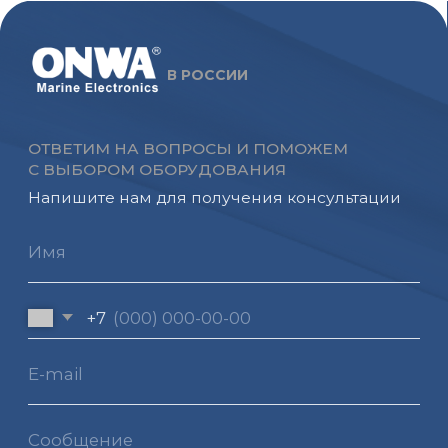
E-mail
Сообщение
Соглашаюсь на обработку персональных
данных в соответствии с
политикой
конфиденциальности
ОТПРАВИТЬ
МЕНЮ
КОНТАКТЫ
Главная
+7 (812) 647-70-25
Компания
8 (800) 222-70-25
Каталог
sales@onwamarine.ru
Новости
191123, Санкт-Петербург,
Воскресенская
Сервис
набережная д. 12, лит. А,
офис 3Н
Контакты